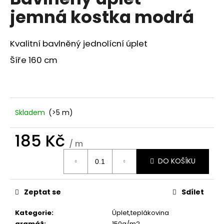
je
a
jemná kostka modrá
0,0
z
j
5
í
hvězdiček.
Kvalitní bavlněný jednolícní úplet
t
Šíře 160 cm
?
Skladem
(>5 m)
HLEDAT
185 Kč
/ m
Měrná
D
DO KOŠÍKU
cena:
o
p
o
Zeptat se
Sdílet
r
u
Kategorie
:
Úplet,teplákovina
gramáž
:
150g/m2