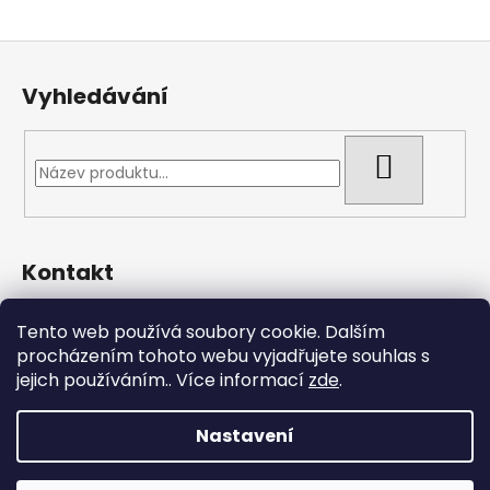
Z
á
Vyhledávání
p
a
t
HLEDAT
í
Kontakt
pmlatky
@
gmail.com
Tento web používá soubory cookie. Dalším
608866344
procházením tohoto webu vyjadřujete souhlas s
DIČ: CZ10827145
jejich používáním.. Více informací
zde
.
https://www.facebook.com/pmlatky.cz
pmlatky.cz
Nastavení
Vytvořil Shoptet