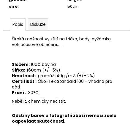
č
u
šíře
:
150cm
j
e
Popis
Diskuze
m
e
Široká možnost využití na trička, body, pyžámka,
volnočasové oblečení......
Složení:
100% bavlna
Šířka:
160
cm (+/- 5%)
Hmotnost:
gramáž 140g /m2, (+/- 2%)
Certifikát :
Öko-Tex Standard 100 - vhodná pro
děti
Praní :
30°C
Nebělit, chemicky nečistit.
Odstíny barev u fotografií zboží nemusí zcela
odpovídat skutečnosti.