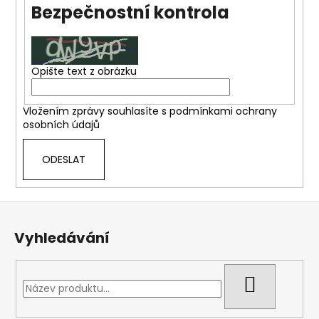
Bezpečnostní kontrola
a
j
í
t
Opište text z obrázku
?
Vložením zprávy souhlasíte s
podmínkami ochrany
osobních údajů
ODESLAT
HLEDAT
Z
á
D
Vyhledávání
o
p
p
a
o
t
HLEDAT
r
í
u