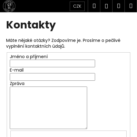
K
Přejít
Hledat
Náku
M
Přihlášen
CZK
na
o
obsah
Zpět
Zpět
košík
š
Kontakty
í
C
k
o
Máte nějaké otázky? Zodpovíme je. Prosíme o pečlivé
vyplnění kontaktních údajů.
p
o
Jméno a příjmení
t
E-mail
ř
e
Zpráva
b
u
j
e
t
e
n