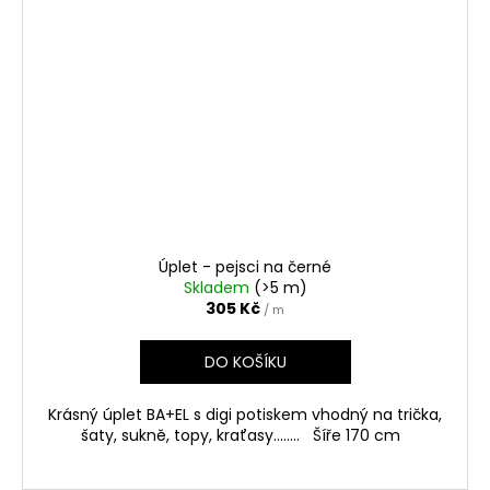
Úplet - pejsci na černé
Skladem
(>5 m)
305 Kč
/ m
DO KOŠÍKU
Krásný úplet BA+EL s digi potiskem vhodný na trička,
šaty, sukně, topy, kraťasy........ Šíře 170 cm