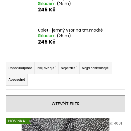
Skladem
(>5 m)
a
245 Kč
j
í
t
Úplet- jemný vzor na tm.modré
Skladem
(>5 m)
?
245 Kč
Ř
a
HLEDAT
Doporučujeme
Nejlevnější
Nejdražší
Nejprodávanější
z
Abecedně
e
n
D
í
o
OTEVŘÍT FILTR
p
p
o
r
r
V
o
NOVINKA
Kód:
4001
u
ý
d