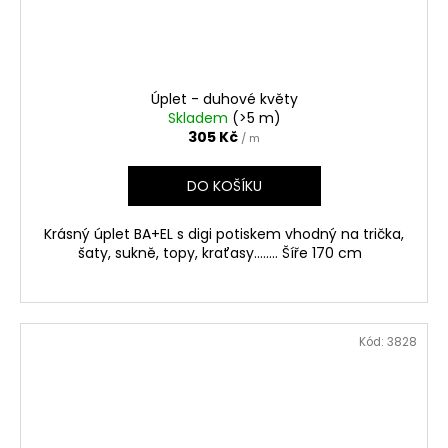
Úplet - duhové květy
Skladem
(>5 m)
305 Kč
/ m
DO KOŠÍKU
Krásný úplet BA+EL s digi potiskem vhodný na trička,
šaty, sukně, topy, kraťasy........ Šíře 170 cm
Kód:
3828