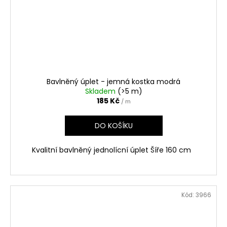
Bavlněný úplet - jemná kostka modrá
Skladem
(>5 m)
185 Kč
/ m
DO KOŠÍKU
Kvalitní bavlněný jednolícní úplet Šíře 160 cm
Kód:
3966