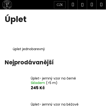
K
Přejít
Hledat
Náku
M
Přihlášen
CZK
na
o
obsah
Zpět
Zpět
košík
š
Úplet
í
C
k
o
p
o
úplet jednobarevný
t
ř
Nejprodávanější
e
b
u
Úplet- jemný vzor na černé
j
Skladem
(>5 m)
e
245 Kč
t
e
Úplet- jemný vzor na béžové
n