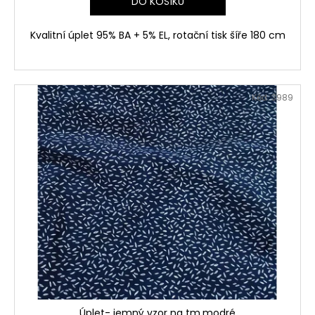
DO KOŠÍKU
Kvalitní úplet 95% BA + 5% EL, rotační tisk šíře 180 cm
Kód:
3989
Úplet- jemný vzor na tm.modré