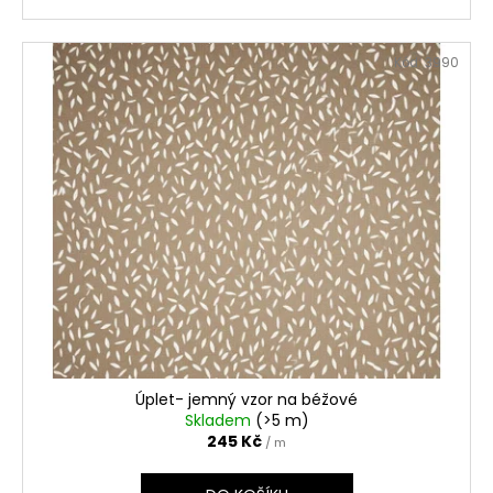
Kód:
3990
Úplet- jemný vzor na béžové
Skladem
(>5 m)
245 Kč
/ m