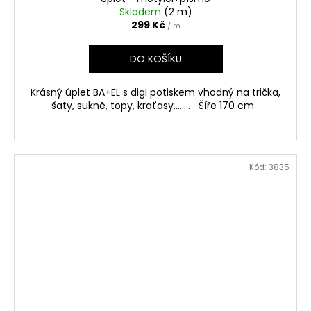
Skladem
(2 m)
299 Kč
/ m
DO KOŠÍKU
Krásný úplet BA+EL s digi potiskem vhodný na trička,
šaty, sukně, topy, kraťasy........ Šíře 170 cm
Kód:
3835