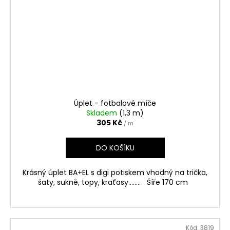
Úplet - fotbalové míče
Skladem
(1,3 m)
305 Kč
/ m
DO KOŠÍKU
Krásný úplet BA+EL s digi potiskem vhodný na trička,
šaty, sukně, topy, kraťasy........ Šíře 170 cm
Kód:
3819