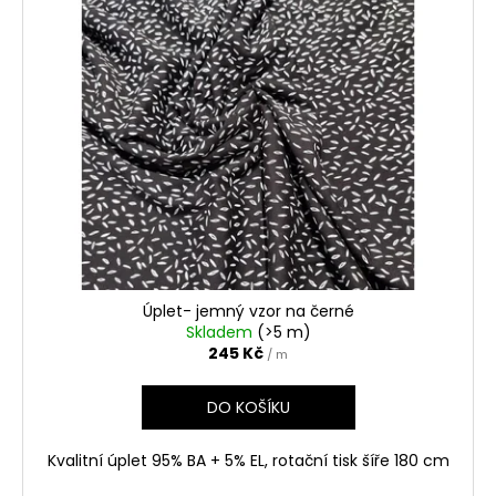
č
p
u
u
i
k
j
s
e
t
m
p
ů
e
r
o
d
u
k
t
ů
Úplet- jemný vzor na černé
Skladem
(>5 m)
245 Kč
/ m
DO KOŠÍKU
Kvalitní úplet 95% BA + 5% EL, rotační tisk šíře 180 cm