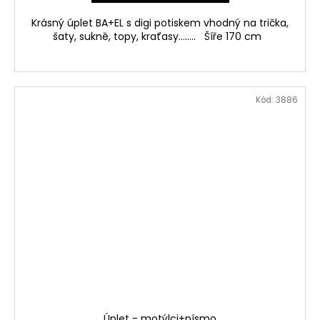
Krásný úplet BA+EL s digi potiskem vhodný na trička,
šaty, sukně, topy, kraťasy........ Šíře 170 cm
Kód:
3886
Úplet - motýlci+písmo