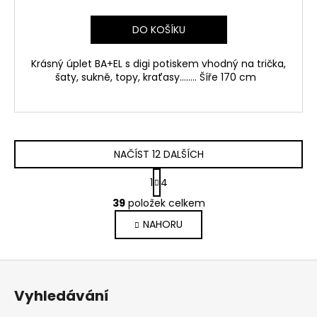
DO KOŠÍKU
Krásný úplet BA+EL s digi potiskem vhodný na trička,
šaty, sukně, topy, kraťasy........ Šíře 170 cm
NAČÍST 12 DALŠÍCH
S
1
4
t
O
r
39
položek celkem
v
á
NAHORU
l
n
k
á
o
d
Z
v
a
á
á
c
Vyhledávání
n
p
í
í