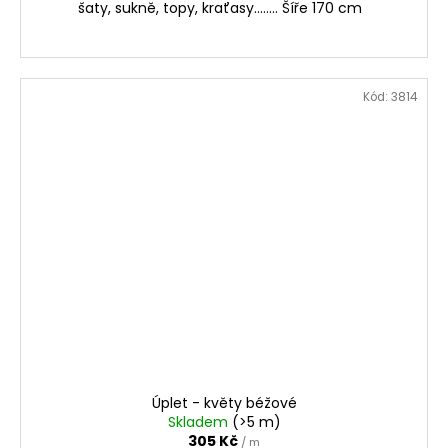
šaty, sukně, topy, kraťasy........ Šíře 170 cm
Kód:
3814
Úplet - květy béžové
Skladem
(>5 m)
305 Kč
/ m