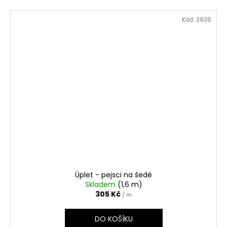
Kód:
3936
Úplet - pejsci na šedé
Skladem
(1,6 m)
305 Kč
/ m
DO KOŠÍKU