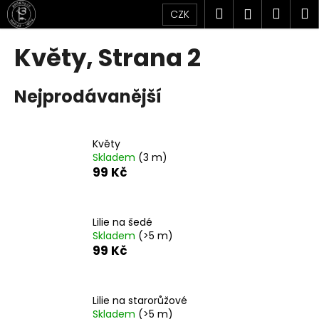
K
Přejít
Hledat
Náku
M
Přihlášen
CZK
na
o
obsah
Zpět
Zpět
košík
š
Květy
, Strana 2
í
C
k
Nejprodávanější
o
p
o
Květy
t
Skladem
(3 m)
ř
99 Kč
e
b
u
Lilie na šedé
Skladem
(>5 m)
j
99 Kč
e
t
e
Lilie na starorůžové
n
Skladem
(>5 m)