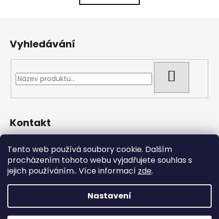
l
k
o
á
Z
v
d
á
á
a
Vyhledávání
n
p
c
í
í
a
p
t
HLEDAT
r
í
v
k
y
Kontakt
v
ý
pmlatky
@
gmail.com
p
Tento web používá soubory cookie. Dalším
608866344
i
procházením tohoto webu vyjadřujete souhlas s
DIČ: CZ10827145
s
jejich používáním.. Více informací
zde
.
u
https://www.facebook.com/pmlatky.cz
pmlatky.cz
Nastavení
Vytvořil Shoptet