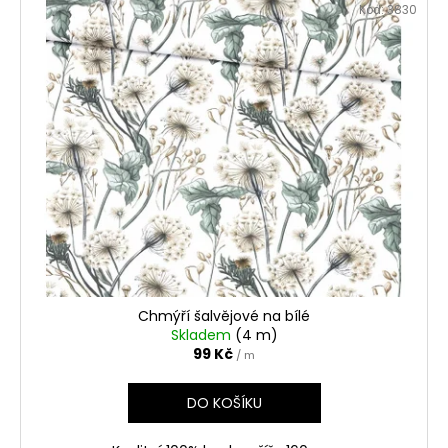
Kód:
3830
Chmýří šalvějové na bílé
Skladem
(4 m)
99 Kč
/ m
DO KOŠÍKU