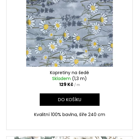
Kopretiny na šedé
Skladem
(1,3 m)
129 Kč
/ m
DO KOŠÍKU
Kvalitní 100% bavlna, šíře 240 cm