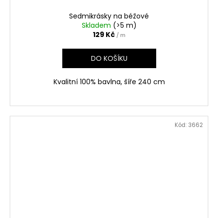
Sedmikrásky na béžové
Skladem
(>5 m)
129 Kč
/ m
DO KOŠÍKU
Kvalitní 100% bavlna, šíře 240 cm
Kód:
3662