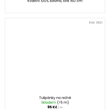
Kvalitní 100% bavlna, šíře 160 cm
Kód:
3821
Tulipánky na režné
Skladem
(>5 m)
95 Kč
/ m