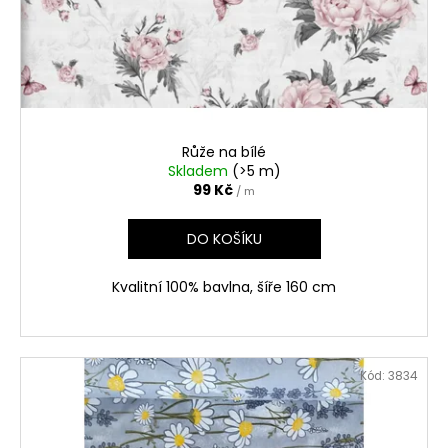
č
o
u
d
j
e
u
m
k
e
t
ů
Růže na bílé
Skladem
(>5 m)
99 Kč
/ m
DO KOŠÍKU
Kvalitní 100% bavlna, šíře 160 cm
Kód:
3834