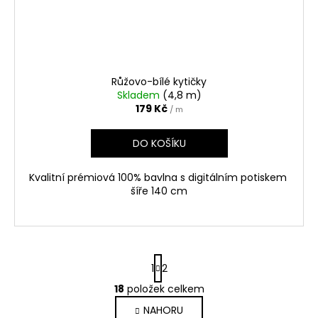
Růžovo-bílé kytičky
Skladem
(4,8 m)
179 Kč
/ m
DO KOŠÍKU
Kvalitní prémiová 100% bavlna s digitálním potiskem
šíře 140 cm
S
1
2
t
r
18
položek celkem
O
á
v
NAHORU
n