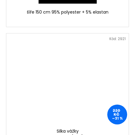
šíře 150 cm 95% polyester + 5% elastan
Kód:
2921
220
KČ
–31 %
Silka vážky