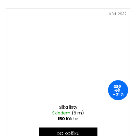
Kód:
2932
220
KČ
–31 %
Silka listy
Skladem
(5 m)
150 Kč
/ m
DO KOŠÍKU