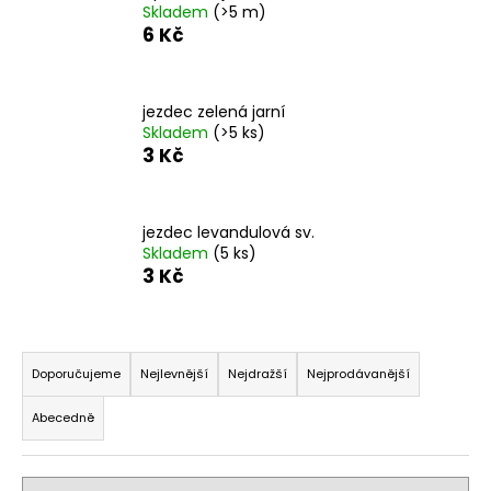
Skladem
(>5 m)
a
6 Kč
j
í
t
jezdec zelená jarní
Skladem
(>5 ks)
?
3 Kč
jezdec levandulová sv.
Skladem
(5 ks)
HLEDAT
3 Kč
Ř
D
o
a
Doporučujeme
Nejlevnější
Nejdražší
Nejprodávanější
p
z
o
Abecedně
e
r
n
u