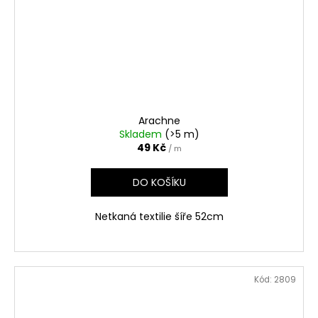
Arachne
Skladem
(>5 m)
49 Kč
/ m
DO KOŠÍKU
Netkaná textilie šíře 52cm
Kód:
2809