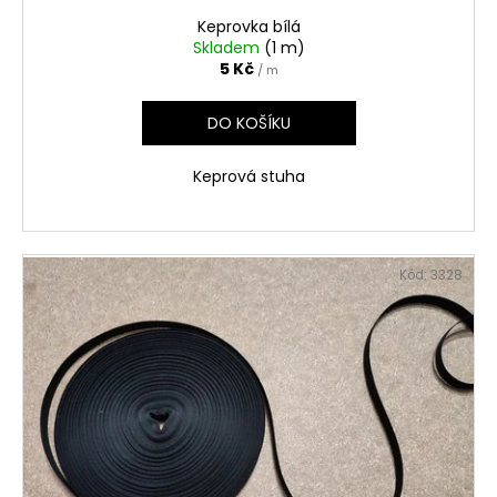
Keprovka bílá
Skladem
(1 m)
5 Kč
/ m
DO KOŠÍKU
Keprová stuha
Kód:
3328