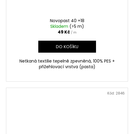
Novopast 40 +18
Skladem
(>5 m)
49 Kč
/ m
DO KOŠÍKU
Netkaná textilie tepelně zpevněná, 100% PES +
přižehlovací vrstva (pasta)
Kód:
2846