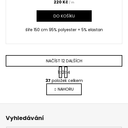
220 Kč
/ m
DO KOŠÍKU
šíře 150 cm 95% polyester + 5% elastan
NAČÍST 12 DALŠÍCH
S
1
2
4
t
O
r
37
položek celkem
v
á
NAHORU
l
n
k
á
o
d
Z
v
a
á
á
c
Vyhledávání
n
p
í
í