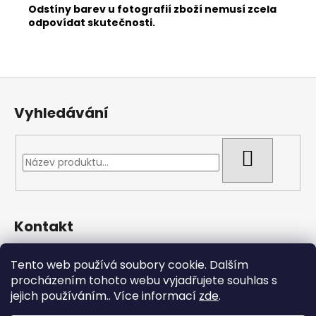
Odstíny barev u fotografií zboží nemusí zcela
odpovídat skutečnosti.
Z
á
Vyhledávání
p
a
t
HLEDAT
í
Kontakt
pmlatky
@
gmail.com
Tento web používá soubory cookie. Dalším
608866344
procházením tohoto webu vyjadřujete souhlas s
DIČ: CZ10827145
jejich používáním.. Více informací
zde
.
https://www.facebook.com/pmlatky.cz