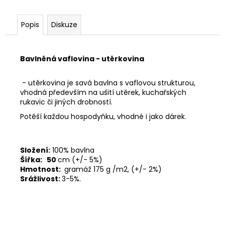
č
u
j
Popis
Diskuze
e
m
e
Bavlněná vaflovina - utěrkovina
- utěrkovina je savá bavlna s vaflovou strukturou,
vhodná především na ušití utěrek, kuchařských
rukavic či jiných drobností.
Potěší každou hospodyňku, vhodné i jako dárek.
Složení:
100% bavlna
Šířka:
50
cm (+/- 5%)
Hmotnost:
gramáž 175 g /m2, (+/- 2%)
Srážlivost:
3-5%.