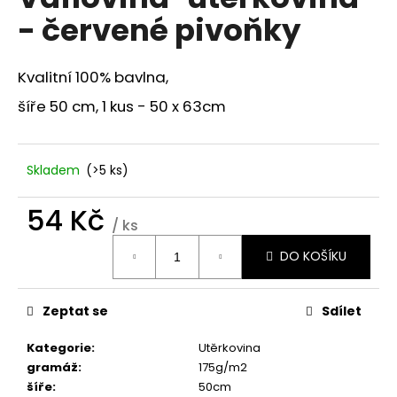
je
a
- červené pivoňky
0,0
z
j
5
í
hvězdiček.
Kvalitní 100% bavlna,
t
šíře 50 cm, 1 kus - 50 x 63cm
?
Skladem
(>5 ks)
HLEDAT
54 Kč
/ ks
Měrná
DO KOŠÍKU
cena:
D
o
Zeptat se
Sdílet
p
o
Kategorie
:
Utěrkovina
r
gramáž
:
175g/m2
u
šíře
:
50cm