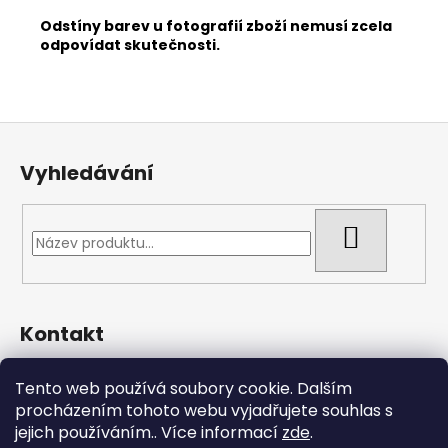
Odstíny barev u fotografií zboží nemusí zcela
odpovídat skutečnosti.
Z
á
Vyhledávání
p
a
t
HLEDAT
í
Kontakt
pmlatky
@
gmail.com
Tento web používá soubory cookie. Dalším
608866344
procházením tohoto webu vyjadřujete souhlas s
DIČ: CZ10827145
jejich používáním.. Více informací
zde
.
https://www.facebook.com/pmlatky.cz