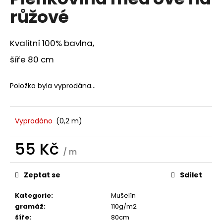
je
a
růžové
0,0
z
j
5
í
hvězdiček.
Kvalitní 100% bavlna,
t
šíře 80 cm
?
Položka byla vyprodána…
HLEDAT
Vyprodáno
(0,2 m)
55 Kč
/ m
D
Měrná
o
cena:
Zeptat se
Sdílet
p
o
Kategorie
:
Mušelín
r
gramáž
:
110g/m2
u
šíře
:
80cm