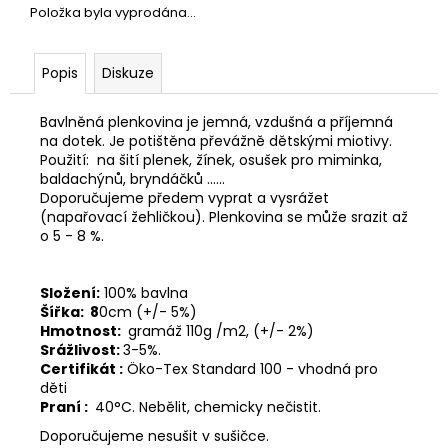
č
Položka byla vyprodána…
u
j
e
Popis
Diskuze
m
e
Bavlněná plenkovina je jemná, vzdušná a příjemná
na dotek. Je potištěna převážně dětskými miotivy.
Použití: na šití plenek, žínek, osušek pro miminka,
baldachýnů, bryndáčků ......
Doporučujeme předem vyprat a vysrážet
(napařovací žehličkou). Plenkovina se může srazit až
o 5 - 8 %.
Složení:
100% bavlna
Šířka:
8
0cm (+/- 5%)
Hmotnost:
gramáž 110
g /m2, (+/- 2%)
Srážlivost:
3-5%.
Certifikát :
Öko-Tex Standard 100 - vhodná pro
děti
Praní :
40°C. Nebělit, chemicky nečistit.
Doporučujeme nesušit v sušičce.