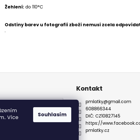
Žehlení:
do 110°C
Odstíny barev u fotografií zboží nemusí zcela odpovídat
.
Kontakt
pmlatky
@
gmail.com
HLEDAT
608866344
házením
Souhlasím
DIČ: CZ10827145
m.. Více
https://www.facebook.c
pmlatky.cz