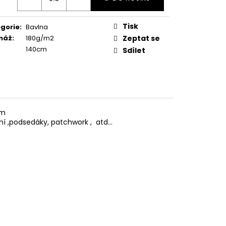
Tisk
gorie
:
Bavlna
máž
:
180g/m2
Zeptat se
140cm
Sdílet
em
ní ,podsedáky, patchwork , atd...