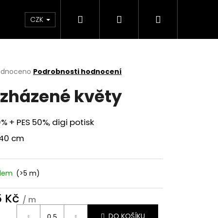
Hledat
Přihlášení
Nákupní
Minky,wellsoft
Ostatní
Mušelín
Ob
CZK
košík
rné
odnoceno
Podrobnosti hodnocení
cení
zházené květy
ktu
% + PES 50%, digi potisk
ček.
140 cm
adem
(>5 m)
5 Kč
/ m
ná
DO KOŠÍKU
: