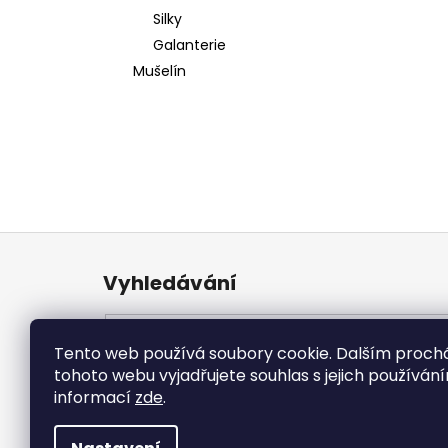
Silky
Galanterie
Mušelín
Z
á
Vyhledávání
p
a
t
Tento web používá soubory cookie. Dalším proc
í
tohoto webu vyjadřujete souhlas s jejich používání
informací
zde
.