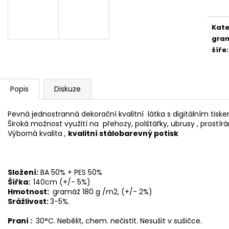
Kate
gra
šíře
:
Popis
Diskuze
Pevná jednostranná dekorační kvalitní látka s digitálním tisk
Široká možnost využití na přehozy, polštářky, ubrusy , prostírá
Výborná kvalita ,
kvalitní stálobarevný potisk
Složení:
BA 50% + PES 50%
Šířka:
140cm (+/- 5%)
Hmotnost:
gramáž 180 g /m2, (+/- 2%)
Srážlivost:
3-5%.
Praní :
30°C. Nebělit, chem. nečistit. Nesušit v sušičce.