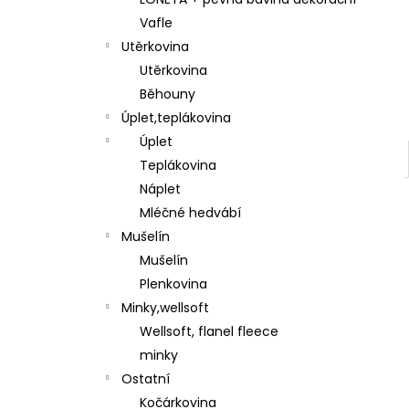
l
Vafle
Utěrkovina
Utěrkovina
Běhouny
Úplet,teplákovina
Úplet
Teplákovina
Náplet
Mléčné hedvábí
Mušelín
Mušelín
Plenkovina
Minky,wellsoft
Wellsoft, flanel fleece
minky
Ostatní
Kočárkovina