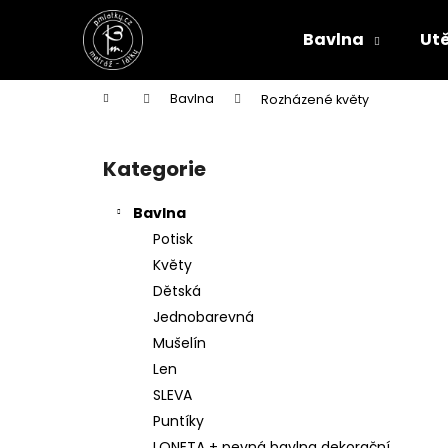
K
Přejít
na
o
Bavlna
Ut
obsah
Zpět
Zpět
š
do
do
í
Domů
Bavlna
Rozházené květy
k
obchodu
obchodu
P
o
Kategorie
Přeskočit
s
kategorie
t
Bavlna
r
Potisk
a
Květy
n
Dětská
n
Jednobarevná
í
Mušelín
p
Len
a
SLEVA
n
Puntíky
e
LONETA + pevná bavlna dekorační