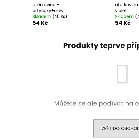
utěrkovina -
utěrkovina
artyčoky+olivy
violet
Skladem
(>5 ks)
Skladem
(
54 Kč
54 Kč
Produkty teprve př
Můžete se ale podívat na o
ZPĚT DO OBCHO